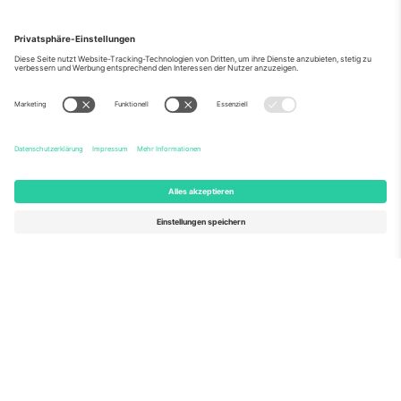
Über Uns
Unternehmensdienstleistungen
Team
Häufig gestellte Fragen
TixProtect
Wie es funktioniert
Impressum
Hotels
Allgemeine Geschäftsbedingungen
WM-Hub
Partnerprogramm
Kontakt
Büros und Support