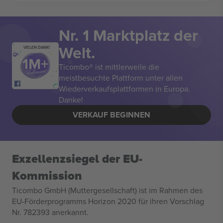
Nr. 1 Marktplatz der
Welt.
VIELEN DANK!
Ticombo® ist mittlerweile die
meistbesuchte Plattform unter allen
Wiederverkaufsplattformen in Europa.
Danke!
VERKAUF BEGINNEN
Exzellenzsiegel der EU-
Kommission
Ticombo GmbH (Muttergesellschaft) ist im Rahmen des
EU-Förderprogramms Horizon 2020 für ihren Vorschlag
Nr. 782393 anerkannt.