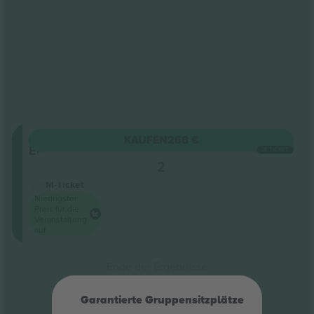
Allgemeine
KAUFEN
268 €
Eintritt
JE TICKET
4.5 (22)
2
Geschäftlicher Verkäufer
M-Ticket
Niedrigster
Preis für die
Veranstaltung
auf
Ende der Ergebnisse
Garantierte Gruppensitzplätze