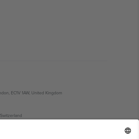
ondon, EC1V 1AW, United Kingdom
Switzerland
ding A1, Office 302, Dubai, United Arab Emirates