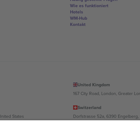
Wie es funktioniert
Hotels
WM-Hub
Kontakt
United Kingdom
167 City Road, London, Greater L
Switzerland
United States
Dorfstrasse 52a, 6390 Engelberg, 
United Arab Emirates
ulgaria
UAE Dubai Silicon Oasis, DDP Buil