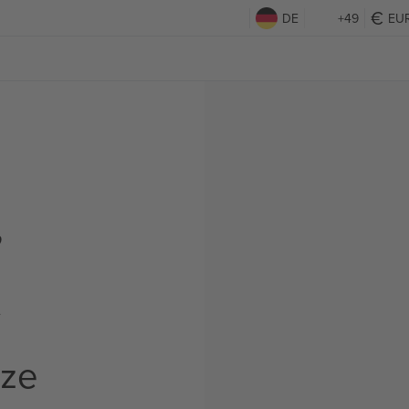
DE
+49
EU
,
t
rze