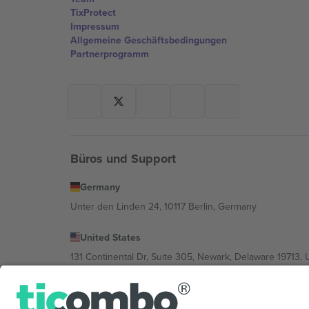
TixProtect
Impressum
Allgemeine Geschäftsbedingungen
Partnerprogramm
Büros und Support
Germany
Unter den Linden 24, 10117 Berlin, Germany
United States
131 Continental Dr, Suite 305, Newark, Delaware 19713, 
Bulgaria
Regus Sofia City West, bul Totleben 53-55, 1606 Sofia, B