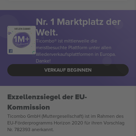
Nr. 1 Marktplatz der
Welt.
VIELEN DANK!
Ticombo® ist mittlerweile die
meistbesuchte Plattform unter allen
Wiederverkaufsplattformen in Europa.
Danke!
VERKAUF BEGINNEN
Exzellenzsiegel der EU-
Kommission
Ticombo GmbH (Muttergesellschaft) ist im Rahmen des
EU-Förderprogramms Horizon 2020 für ihren Vorschlag
Nr. 782393 anerkannt.