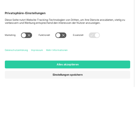
Über Uns
Unternehmensdienstleistungen
Team
Häufig gestellte Fragen
TixProtect
Wie es funktioniert
Impressum
Hotels
Allgemeine Geschäftsbedingungen
WM-Hub
Partnerprogramm
Kontakt
Büros und Support