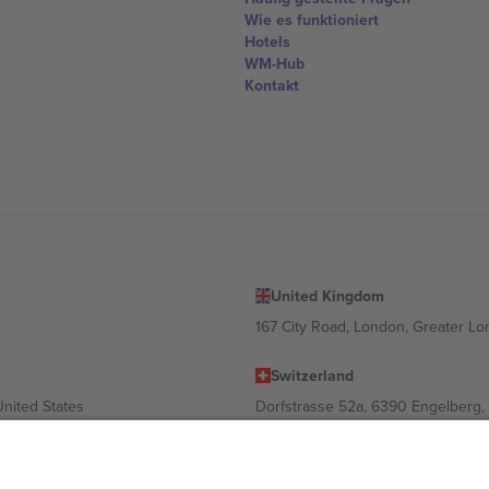
Wie es funktioniert
Hotels
WM-Hub
Kontakt
United Kingdom
167 City Road, London, Greater L
Switzerland
United States
Dorfstrasse 52a, 6390 Engelberg, 
United Arab Emirates
ulgaria
UAE Dubai Silicon Oasis, DDP Buil