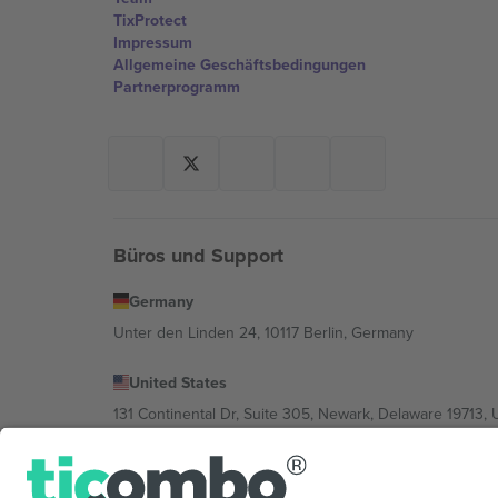
TixProtect
Impressum
Allgemeine Geschäftsbedingungen
Partnerprogramm
Büros und Support
Germany
Unter den Linden 24, 10117 Berlin, Germany
United States
131 Continental Dr, Suite 305, Newark, Delaware 19713, 
Bulgaria
Regus Sofia City West, bul Totleben 53-55, 1606 Sofia, B