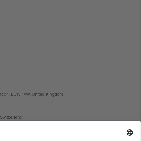
ondon, EC1V 1AW, United Kingdom
Switzerland
ding A1, Office 302, Dubai, United Arab Emirates