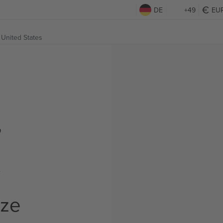
DE
+49
EU
 United States
,
t
rze