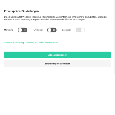
Über Uns
Unternehmensdienstleistungen
Team
Häufig gestellte Fragen
TixProtect
Wie es funktioniert
Impressum
Hotels
Allgemeine Geschäftsbedingungen
WM-Hub
Partnerprogramm
Kontakt
Büros und Support