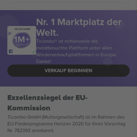
Nr. 1 Marktplatz der
Welt.
VIELEN DANK!
Ticombo® ist mittlerweile die
meistbesuchte Plattform unter allen
Wiederverkaufsplattformen in Europa.
Danke!
VERKAUF BEGINNEN
Exzellenzsiegel der EU-
Kommission
Ticombo GmbH (Muttergesellschaft) ist im Rahmen des
EU-Förderprogramms Horizon 2020 für ihren Vorschlag
Nr. 782393 anerkannt.