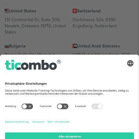
United States
Switzerland
131 Continental Dr, Suite 305,
Dorfstrasse 52a, 6390
Newark, Delaware 19713, United
Engelberg, Switzerland
States
Bulgaria
United Arab Emirates
Regus Sofia City West, bul
UAE Dubai Silicon Oasis, DDP
Totleben 53-55, 1606 Sofia,
Building A1, Office 302, Dubai,
Bulgaria
United Arab Emirates
Mexico
Av Chapultepec 360, Roma
Norte, Cuauhtémoc, 06700
Ciudad de México, CDMX,
Mexico
Die juristische Person des Plattformanbieters kann je nach
Standort, Veranstaltung und/oder Domäne variieren. Weitere
Informationen finden Sie auf der jeweiligen Veranstaltungsseite, im
Impressum und in den Allgemeinen Geschäftsbedingungen.,