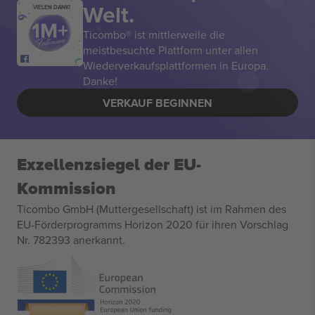
Welt.
VIELEN DANK!
Ticombo® ist mittlerweile die
meistbesuchte Plattform unter allen
Wiederverkaufsplattformen in Europa.
Danke!
VERKAUF BEGINNEN
Exzellenzsiegel der EU-
Kommission
Ticombo GmbH (Muttergesellschaft) ist im Rahmen des
EU-Förderprogramms Horizon 2020 für ihren Vorschlag
Nr. 782393 anerkannt.