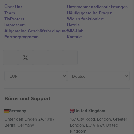
Über Uns
Unternehmensdienstleistungen
Team
Häufig gestellte Fragen
TixProtect
Wie es funktioniert
Impressum
Hotels
Allgemeine Geschäftsbedingungen
WM-Hub
Partnerprogramm
Kontakt
Büros und Support
Germany
United Kingdom
Unter den Linden 24, 10117
167 City Road, London, Greater
Berlin, Germany
London, EC1V 1AW, United
Kingdom