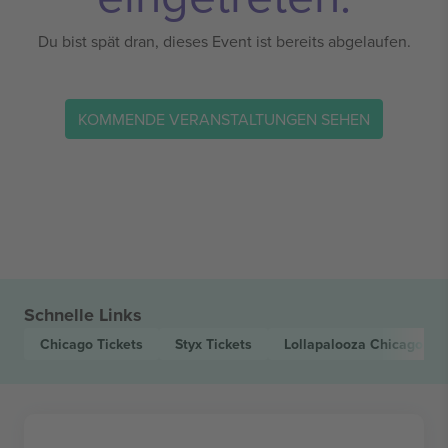
Du bist spät dran, dieses Event ist bereits abgelaufen.
KOMMENDE VERANSTALTUNGEN SEHEN
Schnelle Links
Chicago
Tickets
Styx
Tickets
Lollapalooza Chicago
Tic