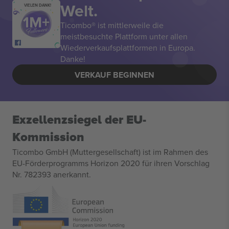
Welt.
VIELEN DANK!
Ticombo® ist mittlerweile die
meistbesuchte Plattform unter allen
Wiederverkaufsplattformen in Europa.
Danke!
VERKAUF BEGINNEN
Exzellenzsiegel der EU-
Kommission
Ticombo GmbH (Muttergesellschaft) ist im Rahmen des
EU-Förderprogramms Horizon 2020 für ihren Vorschlag
Nr. 782393 anerkannt.