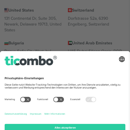
United States
Switzerland
131 Continental Dr, Suite 305,
Dorfstrasse 52a, 6390
Newark, Delaware 19713, United
Engelberg, Switzerland
States
Bulgaria
United Arab Emirates
Regus Sofia City West, bul
UAE Dubai Silicon Oasis, DDP
Totleben 53-55, 1606 Sofia,
Building A1, Office 302, Dubai,
Bulgaria
United Arab Emirates
Mexico
Av Chapultepec 360, Roma
Norte, Cuauhtémoc, 06700
Ciudad de México, CDMX,
Mexico
Die juristische Person des Plattformanbieters kann je nach
Standort, Veranstaltung und/oder Domäne variieren. Weitere
Informationen finden Sie auf der jeweiligen Veranstaltungsseite, im
Impressum und in den Allgemeinen Geschäftsbedingungen.,