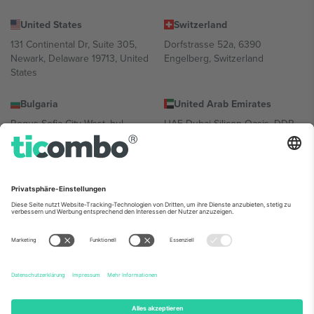
United States
Switzerland
131 Continental Dr, Suite 305,
Dorfstrasse 52a, 6390
Newark, Delaware 19713, United
Engelberg, Switzerland
States
Bulgaria
United Arab Emirates
Regus Sofia City West, bul
UAE Dubai Silicon Oasis, DDP
Totleben 53-55, 1606 Sofia,
Building A1, Office 302, Dubai,
Bulgaria
United Arab Emirates
Mexico
Av Chapultepec 360, Roma
Norte, Cuauhtémoc, 06700
Ciudad de México, CDMX,
Mexico
Die juristische Person des Plattformanbieters kann je nach
Standort, Veranstaltung und/oder Domäne variieren. Weitere
Informationen finden Sie auf der jeweiligen Veranstaltungsseite, im
Impressum und in den Allgemeinen Geschäftsbedingungen.,