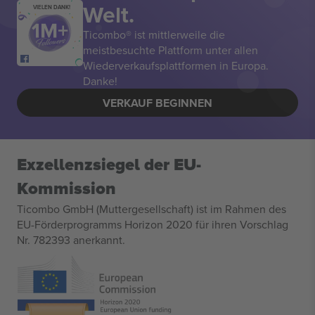
Welt.
VIELEN DANK!
Ticombo® ist mittlerweile die
meistbesuchte Plattform unter allen
Wiederverkaufsplattformen in Europa.
Danke!
VERKAUF BEGINNEN
Exzellenzsiegel der EU-
Kommission
Ticombo GmbH (Muttergesellschaft) ist im Rahmen des
EU-Förderprogramms Horizon 2020 für ihren Vorschlag
Nr. 782393 anerkannt.