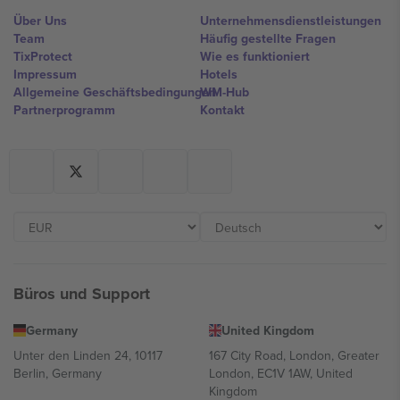
Über Uns
Unternehmensdienstleistungen
Team
Häufig gestellte Fragen
TixProtect
Wie es funktioniert
Impressum
Hotels
Allgemeine Geschäftsbedingungen
WM-Hub
Partnerprogramm
Kontakt
Büros und Support
Germany
United Kingdom
Unter den Linden 24, 10117
167 City Road, London, Greater
Berlin, Germany
London, EC1V 1AW, United
Kingdom