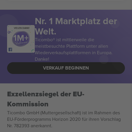
Nr. 1 Marktplatz der
Welt.
VIELEN DANK!
Ticombo® ist mittlerweile die
meistbesuchte Plattform unter allen
Wiederverkaufsplattformen in Europa.
Danke!
VERKAUF BEGINNEN
Exzellenzsiegel der EU-
Kommission
Ticombo GmbH (Muttergesellschaft) ist im Rahmen des
EU-Förderprogramms Horizon 2020 für ihren Vorschlag
Nr. 782393 anerkannt.