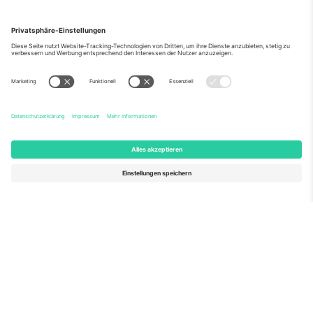
Über Uns
Unternehmensdienstleistungen
Team
Häufig gestellte Fragen
TixProtect
Wie es funktioniert
Impressum
Hotels
Allgemeine Geschäftsbedingungen
WM-Hub
Partnerprogramm
Kontakt
Büros und Support