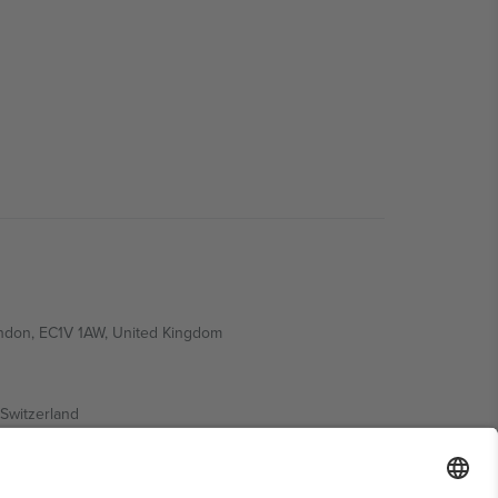
ondon, EC1V 1AW, United Kingdom
Switzerland
ding A1, Office 302, Dubai, United Arab Emirates