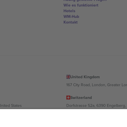
Wie es funktioniert
Hotels
WM-Hub
Kontakt
United Kingdom
167 City Road, London, Greater L
Switzerland
United States
Dorfstrasse 52a, 6390 Engelberg, 
United Arab Emirates
ulgaria
UAE Dubai Silicon Oasis, DDP Buil