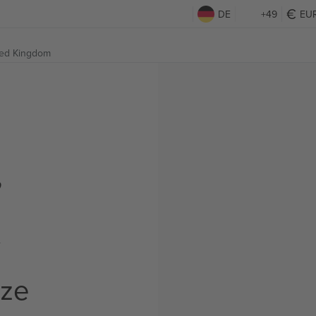
DE
+49
EU
ted Kingdom
,
t
rze