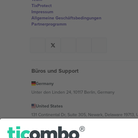
TixProtect
Impressum
Allgemeine Geschäftsbedingungen
Partnerprogramm
Büros und Support
Germany
Unter den Linden 24, 10117 Berlin, Germany
United States
131 Continental Dr, Suite 305, Newark, Delaware 19713, 
Bulgaria
Regus Sofia City West, bul Totleben 53-55, 1606 Sofia, B