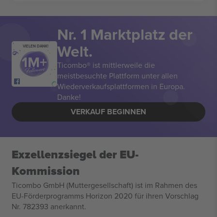
Nr. 1 Marktplatz der
Welt.
VIELEN DANK!
Ticombo® ist mittlerweile die
meistbesuchte Plattform unter allen
Wiederverkaufsplattformen in Europa.
Danke!
VERKAUF BEGINNEN
Exzellenzsiegel der EU-
Kommission
Ticombo GmbH (Muttergesellschaft) ist im Rahmen des
EU-Förderprogramms Horizon 2020 für ihren Vorschlag
Nr. 782393 anerkannt.