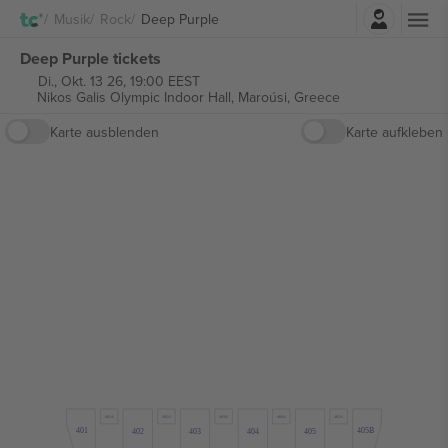
Einloggen
Musik
Rock
Deep Purple
Deep Purple tickets
Di., Okt. 13 26, 19:00 EEST
Nikos Galis Olympic Indoor Hall,
Maroúsi, Greece
Karte ausblenden
Karte aufkleben
401A
402A
403A
404A
405A
401
405B
402
403
404
405