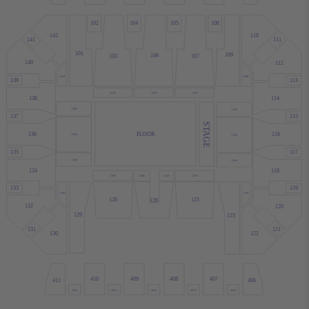
102
104
105
108
142
110
141
111
101
109
106
103
107
140
112
101B
109B
139
113
103B
105B
107B
138
114
138B
114B
137
115
STAGE
FLOOR
136
116
136B
116B
135
117
134B
118B
134
118
128B
126B
126A
125B
133
119
129B
123B
125
128
126
132
120
129
123
131
121
130
122
410
409
408
407
411
406
410A
409A
408A
407A
406A