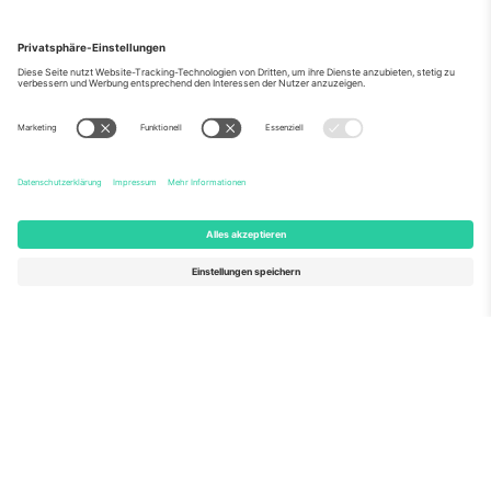
Über Uns
Unternehmensdienstleistungen
Team
Häufig gestellte Fragen
TixProtect
Wie es funktioniert
Impressum
Hotels
Allgemeine Geschäftsbedingungen
WM-Hub
Partnerprogramm
Kontakt
Büros und Support