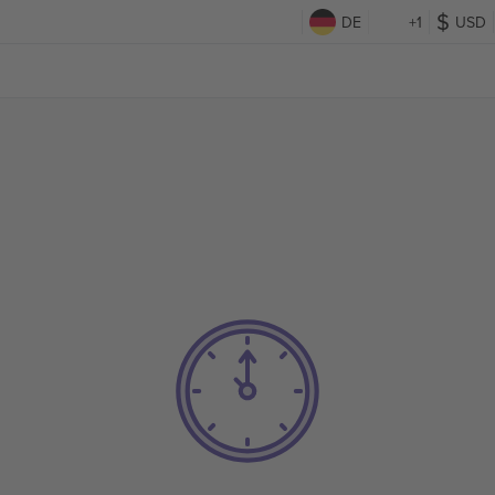
DE
+1
USD