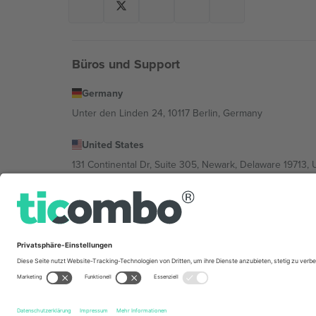
Büros und Support
Germany
Unter den Linden 24, 10117 Berlin, Germany
United States
131 Continental Dr, Suite 305, Newark, Delaware 19713, 
Bulgaria
Regus Sofia City West, bul Totleben 53-55, 1606 Sofia, B
Mexico
Av Chapultepec 360, Roma Norte, Cuauhtémoc, 06700
Die juristische Person des Plattformanbieters kann je n
im Impressum und in den Allgemeinen Geschäftsbedin