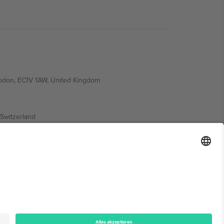
ondon, EC1V 1AW, United Kingdom
Switzerland
ding A1, Office 302, Dubai, United Arab Emirates
onen finden Sie auf der jeweiligen Veranstaltungsseite,
n.