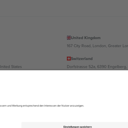
United Kingdom
167 City Road, London, Greater L
Switzerland
United States
Dorfstrasse 52a, 6390 Engelberg, 
United Arab Emirates
ulgaria
UAE Dubai Silicon Oasis, DDP Buil
 Ciudad de México, CDMX, Mexico
ach Standort, Veranstaltung und/oder Domäne variieren. Weitere Informati
gungen.,
Impressum
und
AGBs.
© 2026 Ticombo. Alle Rechte vorbehalte