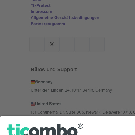
TixProtect
Impressum
Allgemeine Geschäftsbedingungen
Partnerprogramm
Büros und Support
Germany
Unter den Linden 24, 10117 Berlin, Germany
United States
131 Continental Dr, Suite 305, Newark, Delaware 19713, 
Bulgaria
Regus Sofia City West, bul Totleben 53-55, 1606 Sofia, B