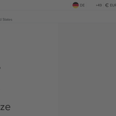
DE
+49
EU
d States
,
t
rze