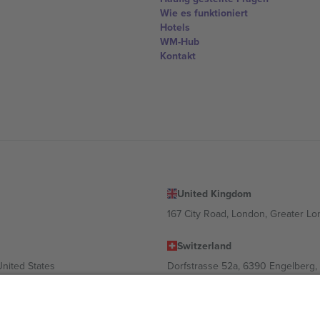
Wie es funktioniert
Hotels
WM-Hub
Kontakt
United Kingdom
167 City Road, London, Greater L
Switzerland
United States
Dorfstrasse 52a, 6390 Engelberg, 
United Arab Emirates
ulgaria
UAE Dubai Silicon Oasis, DDP Buil