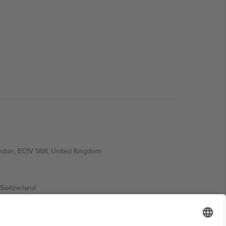
ondon, EC1V 1AW, United Kingdom
Switzerland
ding A1, Office 302, Dubai, United Arab Emirates