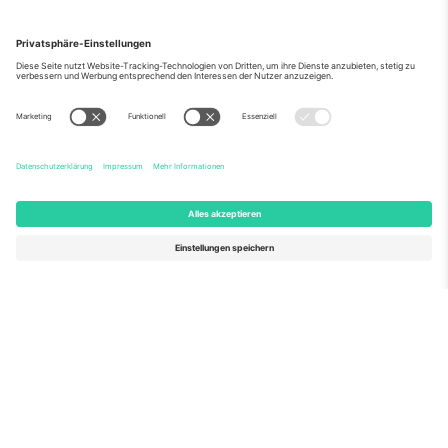
Über Uns
Unternehmensdienstleistungen
Team
Häufig gestellte Fragen
TixProtect
Wie es funktioniert
Impressum
Hotels
Allgemeine Geschäftsbedingungen
WM-Hub
Partnerprogramm
Kontakt
Büros und Support