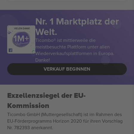
Nr. 1 Marktplatz der
Welt.
VIELEN DANK!
Ticombo® ist mittlerweile die
meistbesuchte Plattform unter allen
Wiederverkaufsplattformen in Europa.
Danke!
VERKAUF BEGINNEN
Exzellenzsiegel der EU-
Kommission
Ticombo GmbH (Muttergesellschaft) ist im Rahmen des
EU-Förderprogramms Horizon 2020 für ihren Vorschlag
Nr. 782393 anerkannt.