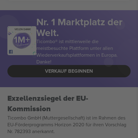
Nr. 1 Marktplatz der
Welt.
VIELEN DANK!
Ticombo® ist mittlerweile die
meistbesuchte Plattform unter allen
Wiederverkaufsplattformen in Europa.
Danke!
VERKAUF BEGINNEN
Exzellenzsiegel der EU-
Kommission
Ticombo GmbH (Muttergesellschaft) ist im Rahmen des
EU-Förderprogramms Horizon 2020 für ihren Vorschlag
Nr. 782393 anerkannt.