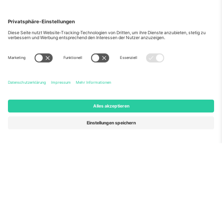
Über Uns
Unternehmensdienstleistungen
Team
Häufig gestellte Fragen
TixProtect
Wie es funktioniert
Impressum
Hotels
Allgemeine Geschäftsbedingungen
WM-Hub
Partnerprogramm
Kontakt
Büros und Support