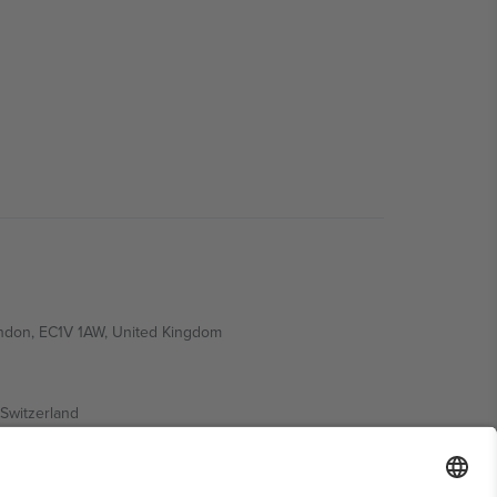
ondon, EC1V 1AW, United Kingdom
Switzerland
ding A1, Office 302, Dubai, United Arab Emirates