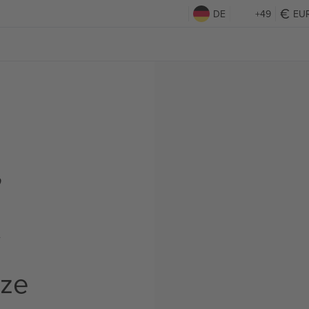
DE
+49
EU
,
t
rze