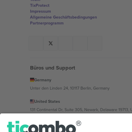
TixProtect
Impressum
Allgemeine Geschäftsbedingungen
Partnerprogramm
Büros und Support
Germany
Unter den Linden 24, 10117 Berlin, Germany
United States
131 Continental Dr, Suite 305, Newark, Delaware 19713, 
Bulgaria
Regus Sofia City West, bul Totleben 53-55, 1606 Sofia, B