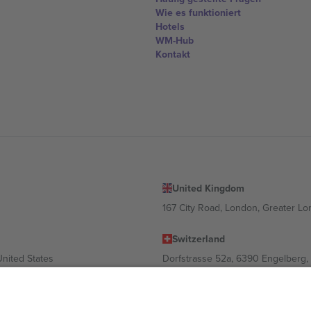
Wie es funktioniert
Hotels
WM-Hub
Kontakt
United Kingdom
167 City Road, London, Greater L
Switzerland
United States
Dorfstrasse 52a, 6390 Engelberg, 
United Arab Emirates
ulgaria
UAE Dubai Silicon Oasis, DDP Buil