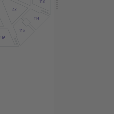
113
22
114
115
116