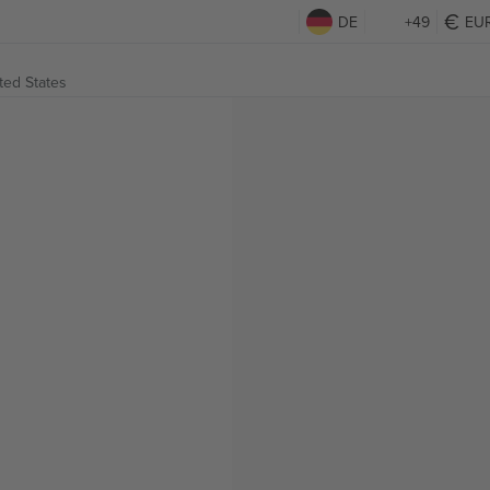
DE
+49
EU
ted States