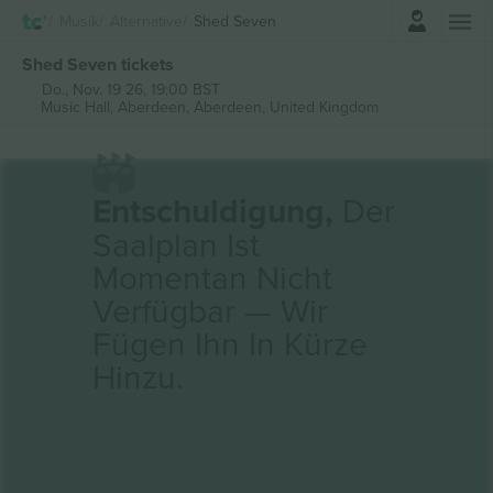
Einloggen
Musik
Alternative
Shed Seven
Shed Seven tickets
Do., Nov. 19 26, 19:00 BST
Music Hall, Aberdeen,
Aberdeen, United Kingdom
Entschuldigung,
Der
Saalplan Ist
Momentan Nicht
Verfügbar — Wir
Fügen Ihn In Kürze
Hinzu.