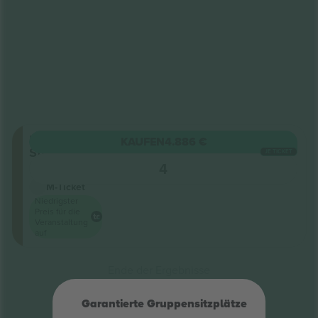
Floor
KAUFEN
4.886 €
Standing
JE TICKET
5.0 (1)
4
Geschäftlicher Verkäufer
M-Ticket
Niedrigster
Preis für die
Veranstaltung
auf
Ende der Ergebnisse
Garantierte Gruppensitzplätze