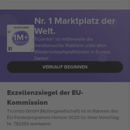
Nr. 1 Marktplatz der
Welt.
VIELEN DANK!
Ticombo® ist mittlerweile die
meistbesuchte Plattform unter allen
Wiederverkaufsplattformen in Europa.
Danke!
VERKAUF BEGINNEN
Exzellenzsiegel der EU-
Kommission
Ticombo GmbH (Muttergesellschaft) ist im Rahmen des
EU-Förderprogramms Horizon 2020 für ihren Vorschlag
Nr. 782393 anerkannt.