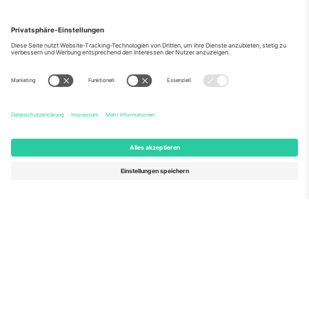
Über Uns
Unternehmensdienstleistungen
Team
Häufig gestellte Fragen
TixProtect
Wie es funktioniert
Impressum
Hotels
Allgemeine Geschäftsbedingungen
WM-Hub
Partnerprogramm
Kontakt
Büros und Support