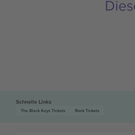
Dies
Schnelle Links
The Black Keys
Tickets
Rock
Tickets