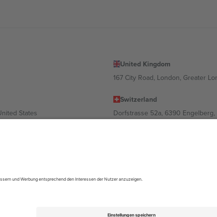
United Kingdom
167 City Road, London, Greater L
Switzerland
United States
Dorfstrasse 52a, 6390 Engelberg, 
United Arab Emirates
ulgaria
UAE Dubai Silicon Oasis, DDP Buil
 Ciudad de México, CDMX, Mexico
ach Standort, Veranstaltung und/oder Domäne variieren. Weitere Informati
gungen.,
Impressum
und
AGBs.
© 2026 Ticombo. Alle Rechte vorbehalte