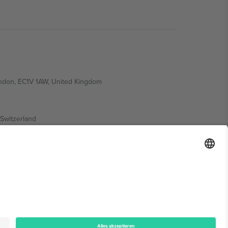
ondon, EC1V 1AW, United Kingdom
Switzerland
ding A1, Office 302, Dubai, United Arab Emirates
onen finden Sie auf der jeweiligen Veranstaltungsseite,
n.