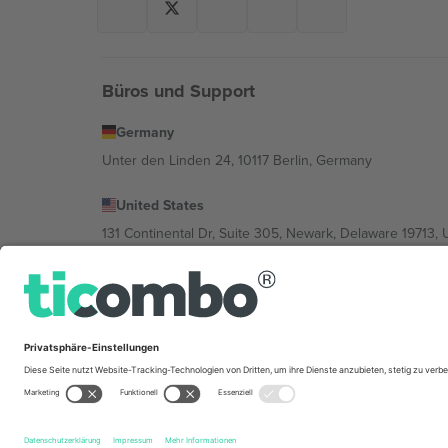
Büros und Support
Germany
Unter den Linden 24, 10117 Berlin, Germany
United States
131 Continental Dr, Suite 305, Newark, Delaware 19713, 
Bulgaria
Regus Sofia City West, bul Totleben 53-55, 1606 Sofia, B
Mexico
Av Chapultepec 360, Roma Norte, Cuauhtémoc, 06700
Die juristische Person des Plattformanbieters kann je n
im Impressum und in den Allgemeinen Geschäftsbedin