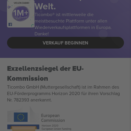
Welt.
VIELEN DANK!
Ticombo® ist mittlerweile die
meistbesuchte Plattform unter allen
Wiederverkaufsplattformen in Europa.
Danke!
VERKAUF BEGINNEN
Exzellenzsiegel der EU-
Kommission
Ticombo GmbH (Muttergesellschaft) ist im Rahmen des
EU-Förderprogramms Horizon 2020 für ihren Vorschlag
Nr. 782393 anerkannt.