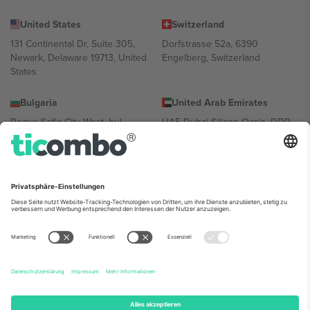
United States
Switzerland
131 Continental Dr, Suite 305,
Dorfstrasse 52a, 6390
Newark, Delaware 19713, United
Engelberg, Switzerland
States
Bulgaria
United Arab Emirates
Regus Sofia City West, bul
UAE Dubai Silicon Oasis, DDP
Totleben 53-55, 1606 Sofia,
Building A1, Office 302, Dubai,
Bulgaria
United Arab Emirates
Mexico
Av Chapultepec 360, Roma
Norte, Cuauhtémoc, 06700
Ciudad de México, CDMX,
Mexico
Die juristische Person des Plattformanbieters kann je nach
Standort, Veranstaltung und/oder Domäne variieren. Weitere
Informationen finden Sie auf der jeweiligen Veranstaltungsseite, im
Impressum und in den Allgemeinen Geschäftsbedingungen.,