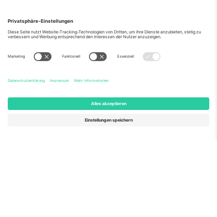
Über Uns
Unternehmensdienstleistungen
Team
Häufig gestellte Fragen
TixProtect
Wie es funktioniert
Impressum
Hotels
Allgemeine Geschäftsbedingungen
WM-Hub
Partnerprogramm
Kontakt
Büros und Support