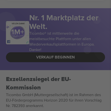
Nr. 1 Marktplatz der
Welt.
VIELEN DANK!
Ticombo® ist mittlerweile die
meistbesuchte Plattform unter allen
Wiederverkaufsplattformen in Europa.
Danke!
VERKAUF BEGINNEN
Exzellenzsiegel der EU-
Kommission
Ticombo GmbH (Muttergesellschaft) ist im Rahmen des
EU-Förderprogramms Horizon 2020 für ihren Vorschlag
Nr. 782393 anerkannt.