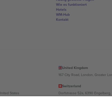
Wie es funktioniert
Hotels
WM-Hub
Kontakt
United Kingdom
167 City Road, London, Greater L
Switzerland
United States
Dorfstrasse 52a, 6390 Engelberg, 
United Arab Emirates
ulgaria
UAE Dubai Silicon Oasis, DDP Buil