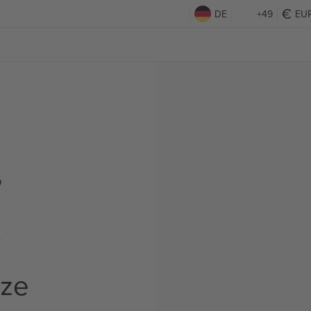
DE
+49
EU
,
t
rze