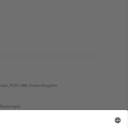
ondon, EC1V 1AW, United Kingdom
Switzerland
ding A1, Office 302, Dubai, United Arab Emirates