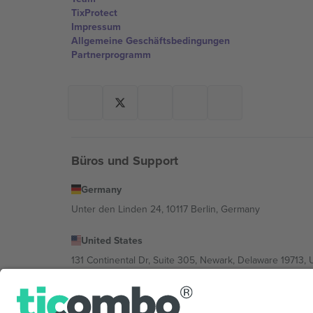
TixProtect
Impressum
Allgemeine Geschäftsbedingungen
Partnerprogramm
Büros und Support
Germany
Unter den Linden 24, 10117 Berlin, Germany
United States
131 Continental Dr, Suite 305, Newark, Delaware 19713, 
Bulgaria
Regus Sofia City West, bul Totleben 53-55, 1606 Sofia, B