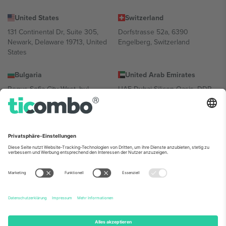
United States
Switzerland
131 Continental Dr, Suite 305,
Dorfstrasse 52a, 6390
Newark, Delaware 19713, United
Engelberg, Switzerland
States
Bulgaria
United Arab Emirates
Regus Sofia City West, bul
UAE Dubai Silicon Oasis, DDP
Totleben 53-55, 1606 Sofia,
Building A1, Office 302, Dubai,
Bulgaria
United Arab Emirates
Mexico
Av Chapultepec 360, Roma
Norte, Cuauhtémoc, 06700
Ciudad de México, CDMX,
Mexico
Die juristische Person des Plattformanbieters kann je nach
Standort, Veranstaltung und/oder Domäne variieren. Weitere
Informationen finden Sie auf der jeweiligen Veranstaltungsseite, im
Impressum und in den Allgemeinen Geschäftsbedingungen.,