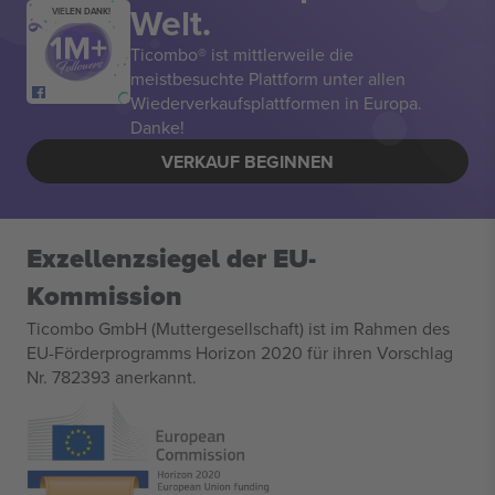
Welt.
VIELEN DANK!
Ticombo® ist mittlerweile die
meistbesuchte Plattform unter allen
Wiederverkaufsplattformen in Europa.
Danke!
VERKAUF BEGINNEN
Exzellenzsiegel der EU-
Kommission
Ticombo GmbH (Muttergesellschaft) ist im Rahmen des
EU-Förderprogramms Horizon 2020 für ihren Vorschlag
Nr. 782393 anerkannt.