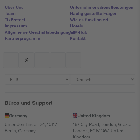
Über Uns
Unternehmensdienstleistungen
Team
Häufig gestellte Fragen
TixProtect
Wie es funktioniert
Impressum
Hotels
Allgemeine Geschäftsbedingungen
WM-Hub
Partnerprogramm
Kontakt
Büros und Support
Germany
United Kingdom
Unter den Linden 24, 10117
167 City Road, London, Greater
Berlin, Germany
London, EC1V 1AW, United
Kingdom