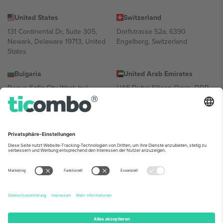
United States
Switzerland
131 Continental Dr, Suite 305,
Dorfstrasse 52a, 6390
Newark, Delaware 19713, United
Engelberg, Switzerland
States
Bulgaria
United Arab Emirates
Regus Sofia City West, bul
UAE Dubai Silicon Oasis, DDP
Totleben 53-55, 1606 Sofia,
Building A1, Office 302, Dubai,
Bulgaria
United Arab Emirates
Mexico
Av Chapultepec 360, Roma
Norte, Cuauhtémoc, 06700
Ciudad de México, CDMX,
Mexico
Die juristische Person des Plattformanbieters kann je nach
Standort, Veranstaltung und/oder Domäne variieren. Weitere
Informationen finden Sie auf der jeweiligen Veranstaltungsseite, im
Impressum und in den Allgemeinen Geschäftsbedingungen.,