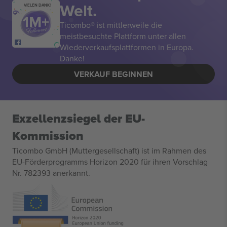
Welt.
VIELEN DANK!
Ticombo® ist mittlerweile die
meistbesuchte Plattform unter allen
Wiederverkaufsplattformen in Europa.
Danke!
VERKAUF BEGINNEN
Exzellenzsiegel der EU-
Kommission
Ticombo GmbH (Muttergesellschaft) ist im Rahmen des
EU-Förderprogramms Horizon 2020 für ihren Vorschlag
Nr. 782393 anerkannt.