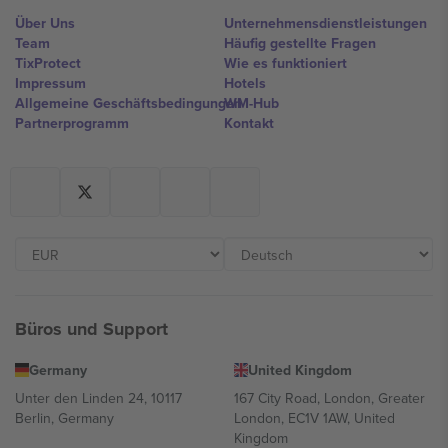
Über Uns
Unternehmensdienstleistungen
Team
Häufig gestellte Fragen
TixProtect
Wie es funktioniert
Impressum
Hotels
Allgemeine Geschäftsbedingungen
WM-Hub
Partnerprogramm
Kontakt
Büros und Support
Germany
United Kingdom
Unter den Linden 24, 10117
167 City Road, London, Greater
Berlin, Germany
London, EC1V 1AW, United
Kingdom