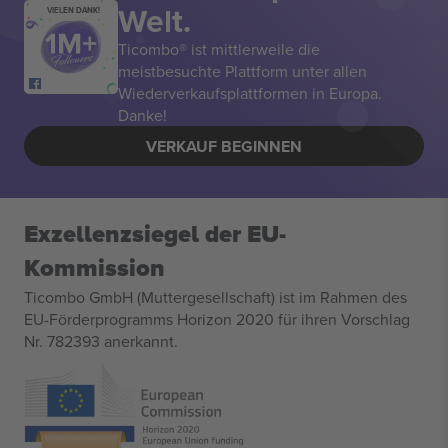
Welt.
VIELEN DANK!
Ticombo® ist mittlerweile die
meistbesuchte Plattform unter allen
Wiederverkaufsplattformen in Europa.
Danke!
VERKAUF BEGINNEN
Exzellenzsiegel der EU-
Kommission
Ticombo GmbH (Muttergesellschaft) ist im Rahmen des
EU-Förderprogramms Horizon 2020 für ihren Vorschlag
Nr. 782393 anerkannt.