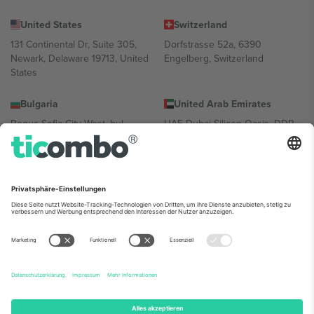
United States
Switzerland
131 Continental Dr, Suite 305,
Dorfstrasse 52a, 6390
Newark, Delaware 19713, United
Engelberg, Switzerland
States
Bulgaria
United Arab Emirates
Regus Sofia City West, bul
UAE Dubai Silicon Oasis, DDP
Totleben 53-55, 1606 Sofia,
Building A1, Office 302, Dubai,
Bulgaria
United Arab Emirates
Mexico
Av Chapultepec 360, Roma
Norte, Cuauhtémoc, 06700
Ciudad de México, CDMX,
Mexico
Die juristische Person des Plattformanbieters kann je nach
Standort, Veranstaltung und/oder Domäne variieren. Weitere
Informationen finden Sie auf der jeweiligen Veranstaltungsseite, im
Impressum und in den Allgemeinen Geschäftsbedingungen.,