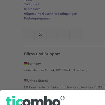
TixProtect
Impressum
Allgemeine Geschäftsbedingungen
Partnerprogramm
Büros und Support
Germany
Unter den Linden 24, 10117 Berlin, Germany
United States
131 Continental Dr, Suite 305, Newark, Delaware 19713, 
Bulgaria
Regus Sofia City West, bul Totleben 53-55, 1606 Sofia, B