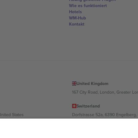
Wie es funktioniert
Hotels
WM-Hub
Kontakt
United Kingdom
167 City Road, London, Greater L
Switzerland
United States
Dorfstrasse 52a, 6390 Engelberg, 
United Arab Emirates
ulgaria
UAE Dubai Silicon Oasis, DDP Buil