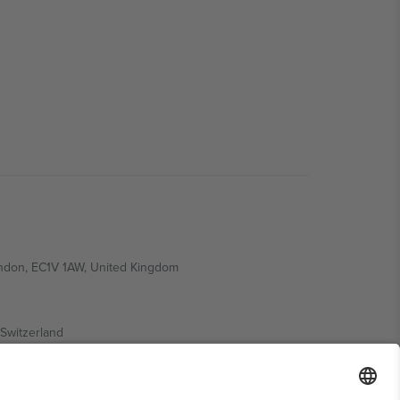
ondon, EC1V 1AW, United Kingdom
Switzerland
ding A1, Office 302, Dubai, United Arab Emirates