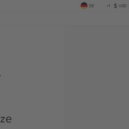
DE
+1
USD
,
t
rze