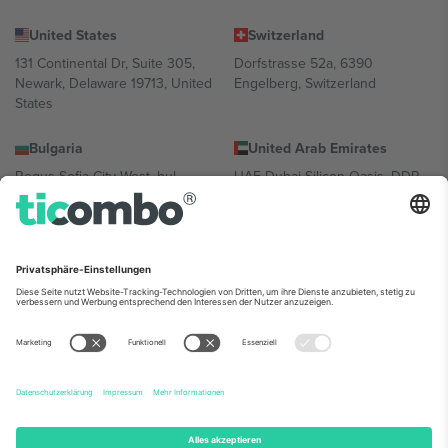
United States
Switzerland
131 Continental Dr, Suite 305,
Dorfstrasse 52a, 6390
Newark, Delaware 19713, United
Engelberg, Switzerland
States
Bulgaria
United Arab Emirates
Regus Sofia City West, bul
UAE Dubai Silicon Oasis, DDP
Totleben 53-55, 1606 Sofia,
Building A1, Office 302, Dubai,
Bulgaria
United Arab Emirates
Mexico
Av Chapultepec 360, Roma
Norte, Cuauhtémoc, 06700
Ciudad de México, CDMX,
Mexico
Die juristische Person des Plattformanbieters kann je nach
Standort, Veranstaltung und/oder Domäne variieren. Weitere
Informationen finden Sie auf der jeweiligen Veranstaltungsseite, im
Impressum und in den Allgemeinen Geschäftsbedingungen.,