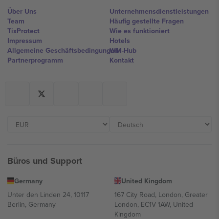
Über Uns
Unternehmensdienstleistungen
Team
Häufig gestellte Fragen
TixProtect
Wie es funktioniert
Impressum
Hotels
Allgemeine Geschäftsbedingungen
WM-Hub
Partnerprogramm
Kontakt
Büros und Support
Germany
United Kingdom
Unter den Linden 24, 10117
167 City Road, London, Greater
Berlin, Germany
London, EC1V 1AW, United
Kingdom