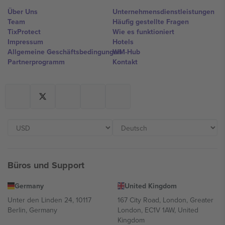
Über Uns
Unternehmensdienstleistungen
Team
Häufig gestellte Fragen
TixProtect
Wie es funktioniert
Impressum
Hotels
Allgemeine Geschäftsbedingungen
WM-Hub
Partnerprogramm
Kontakt
Büros und Support
Germany
United Kingdom
Unter den Linden 24, 10117
167 City Road, London, Greater
Berlin, Germany
London, EC1V 1AW, United
Kingdom