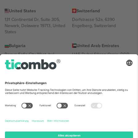
United States
Switzerland
131 Continental Dr, Suite 305,
Dorfstrasse 52a, 6390
Newark, Delaware 19713, United
Engelberg, Switzerland
States
Bulgaria
United Arab Emirates
Regus Sofia City West, bul
UAE Dubai Silicon Oasis, DDP
Totleben 53-55, 1606 Sofia,
Building A1, Office 302, Dubai,
Bulgaria
United Arab Emirates
Mexico
Av Chapultepec 360, Roma
Norte, Cuauhtémoc, 06700
Ciudad de México, CDMX,
Mexico
Die juristische Person des Plattformanbieters kann je nach
Standort, Veranstaltung und/oder Domäne variieren. Weitere
Informationen finden Sie auf der jeweiligen Veranstaltungsseite, im
Impressum und in den Allgemeinen Geschäftsbedingungen.,