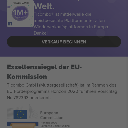
Welt.
VIELEN DANK!
Ticombo® ist mittlerweile die
meistbesuchte Plattform unter allen
Wiederverkaufsplattformen in Europa.
Danke!
VERKAUF BEGINNEN
Exzellenzsiegel der EU-
Kommission
Ticombo GmbH (Muttergesellschaft) ist im Rahmen des
EU-Förderprogramms Horizon 2020 für ihren Vorschlag
Nr. 782393 anerkannt.