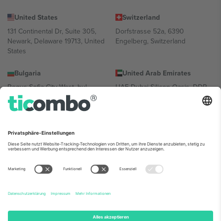
United States
Switzerland
131 Continental Dr, Suite 305,
Dorfstrasse 52a, 6390
Newark, Delaware 19713, United
Engelberg, Switzerland
States
Bulgaria
United Arab Emirates
Regus Sofia City West, bul
UAE Dubai Silicon Oasis, DDP
Totleben 53-55, 1606 Sofia,
Building A1, Office 302, Dubai,
Bulgaria
United Arab Emirates
Mexico
Av Chapultepec 360, Roma
Norte, Cuauhtémoc, 06700
Ciudad de México, CDMX,
Mexico
Die juristische Person des Plattformanbieters kann je nach
Standort, Veranstaltung und/oder Domäne variieren. Weitere
Informationen finden Sie auf der jeweiligen Veranstaltungsseite, im
Impressum und in den Allgemeinen Geschäftsbedingungen.,