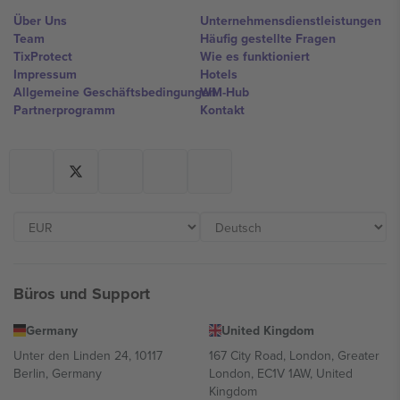
Über Uns
Unternehmensdienstleistungen
Team
Häufig gestellte Fragen
TixProtect
Wie es funktioniert
Impressum
Hotels
Allgemeine Geschäftsbedingungen
WM-Hub
Partnerprogramm
Kontakt
Büros und Support
Germany
United Kingdom
Unter den Linden 24, 10117
167 City Road, London, Greater
Berlin, Germany
London, EC1V 1AW, United
Kingdom