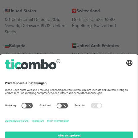
United States
Switzerland
131 Continental Dr, Suite 305,
Dorfstrasse 52a, 6390
Newark, Delaware 19713, United
Engelberg, Switzerland
States
Bulgaria
United Arab Emirates
Regus Sofia City West, bul
UAE Dubai Silicon Oasis, DDP
Totleben 53-55, 1606 Sofia,
Building A1, Office 302, Dubai,
Bulgaria
United Arab Emirates
Mexico
Av Chapultepec 360, Roma
Norte, Cuauhtémoc, 06700
Ciudad de México, CDMX,
Mexico
Die juristische Person des Plattformanbieters kann je nach
Standort, Veranstaltung und/oder Domäne variieren. Weitere
Informationen finden Sie auf der jeweiligen Veranstaltungsseite, im
Impressum und in den Allgemeinen Geschäftsbedingungen.,