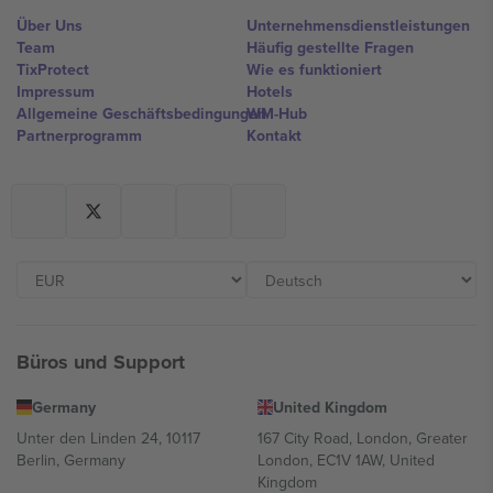
Über Uns
Unternehmensdienstleistungen
Team
Häufig gestellte Fragen
TixProtect
Wie es funktioniert
Impressum
Hotels
Allgemeine Geschäftsbedingungen
WM-Hub
Partnerprogramm
Kontakt
Büros und Support
Germany
United Kingdom
Unter den Linden 24, 10117
167 City Road, London, Greater
Berlin, Germany
London, EC1V 1AW, United
Kingdom