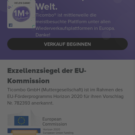
Welt.
VIELEN DANK!
Ticombo® ist mittlerweile die
meistbesuchte Plattform unter allen
Wiederverkaufsplattformen in Europa.
Danke!
VERKAUF BEGINNEN
Exzellenzsiegel der EU-
Kommission
Ticombo GmbH (Muttergesellschaft) ist im Rahmen des
EU-Förderprogramms Horizon 2020 für ihren Vorschlag
Nr. 782393 anerkannt.