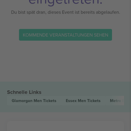
Du bist spät dran, dieses Event ist bereits abgelaufen.
KOMMENDE VERANSTALTUNGEN SEHEN
Schnelle Links
Glamorgan Men
Tickets
Essex Men
Tickets
Metro Ban