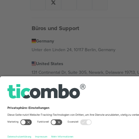
Büros und Support
Germany
Unter den Linden 24, 10117 Berlin, Germany
United States
131 Continental Dr, Suite 305, Newark, Delaware 19713, 
Bulgaria
Regus Sofia City West, bul Totleben 53-55, 1606 Sofia, B
Mexico
Av Chapultepec 360, Roma Norte, Cuauhtémoc, 06700
Die juristische Person des Plattformanbieters kann je n
im Impressum und in den Allgemeinen Geschäftsbedin