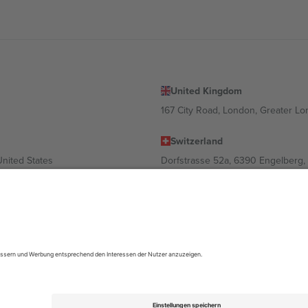
United Kingdom
167 City Road, London, Greater L
Switzerland
United States
Dorfstrasse 52a, 6390 Engelberg, 
United Arab Emirates
ulgaria
UAE Dubai Silicon Oasis, DDP Buil
 Ciudad de México, CDMX, Mexico
ach Standort, Veranstaltung und/oder Domäne variieren. Weitere Informati
gungen.,
Impressum
und
AGBs.
© 2026 Ticombo. Alle Rechte vorbehalte