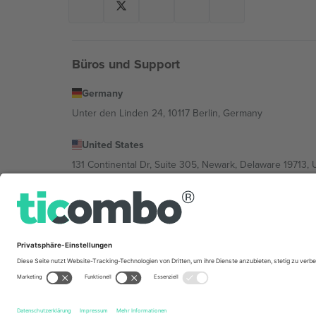
Büros und Support
Germany
Unter den Linden 24, 10117 Berlin, Germany
United States
131 Continental Dr, Suite 305, Newark, Delaware 19713, 
Bulgaria
Regus Sofia City West, bul Totleben 53-55, 1606 Sofia, B
Mexico
Av Chapultepec 360, Roma Norte, Cuauhtémoc, 06700
Die juristische Person des Plattformanbieters kann je n
im Impressum und in den Allgemeinen Geschäftsbedin