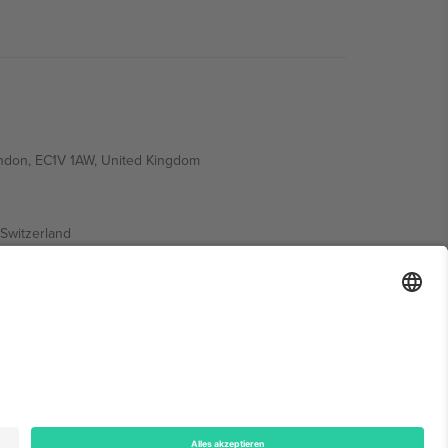
ondon, EC1V 1AW, United Kingdom
Switzerland
ding A1, Office 302, Dubai, United Arab Emirates
onen finden Sie auf der jeweiligen Veranstaltungsseite,
n.