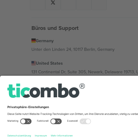
Büros und Support
Germany
Unter den Linden 24, 10117 Berlin, Germany
United States
131 Continental Dr, Suite 305, Newark, Delaware 19713, 
Bulgaria
Regus Sofia City West, bul Totleben 53-55, 1606 Sofia, B
Mexico
Av Chapultepec 360, Roma Norte, Cuauhtémoc, 06700
Die juristische Person des Plattformanbieters kann je n
im Impressum und in den Allgemeinen Geschäftsbedin