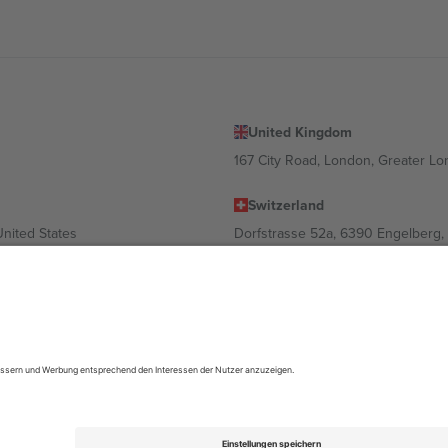
United Kingdom
167 City Road, London, Greater L
Switzerland
United States
Dorfstrasse 52a, 6390 Engelberg, 
United Arab Emirates
ulgaria
UAE Dubai Silicon Oasis, DDP Buil
 Ciudad de México, CDMX, Mexico
ach Standort, Veranstaltung und/oder Domäne variieren. Weitere Informati
gungen.,
Impressum
und
AGBs.
© 2026 Ticombo. Alle Rechte vorbehalte