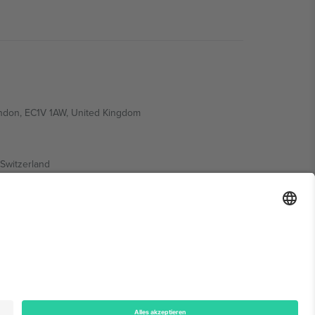
ondon, EC1V 1AW, United Kingdom
Switzerland
ding A1, Office 302, Dubai, United Arab Emirates
onen finden Sie auf der jeweiligen Veranstaltungsseite,
n.