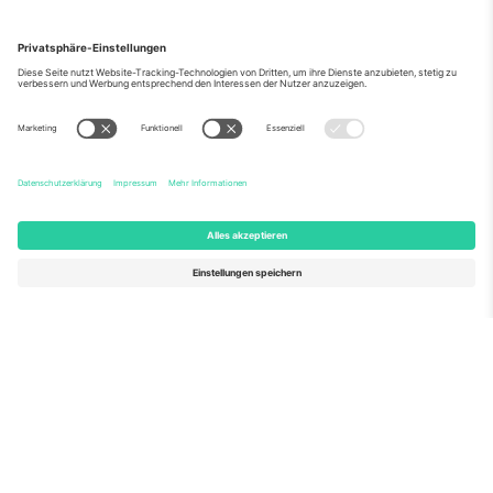
Über Uns
Unternehmensdienstleistungen
Team
Häufig gestellte Fragen
TixProtect
Wie es funktioniert
Impressum
Hotels
Allgemeine Geschäftsbedingungen
WM-Hub
Partnerprogramm
Kontakt
Büros und Support