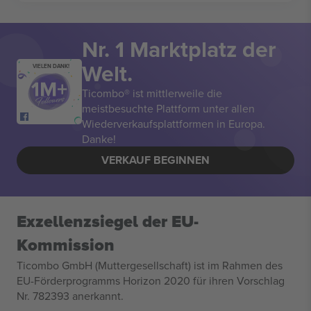
Nr. 1 Marktplatz der
Welt.
VIELEN DANK!
Ticombo® ist mittlerweile die
meistbesuchte Plattform unter allen
Wiederverkaufsplattformen in Europa.
Danke!
VERKAUF BEGINNEN
Exzellenzsiegel der EU-
Kommission
Ticombo GmbH (Muttergesellschaft) ist im Rahmen des
EU-Förderprogramms Horizon 2020 für ihren Vorschlag
Nr. 782393 anerkannt.