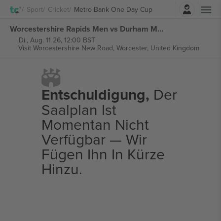
Einloggen
Sport
Cricket
Metro Bank One Day Cup
Worcestershire Rapids Men vs Durham Men Metro Bank One Day Cup tickets
Di., Aug. 11 26, 12:00 BST
Visit Worcestershire New Road,
Worcester, United Kingdom
Entschuldigung,
Der
Saalplan Ist
Momentan Nicht
Verfügbar — Wir
Fügen Ihn In Kürze
Hinzu.