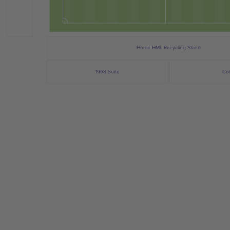
Home HML Recycling Stand
1968 Suite
Co