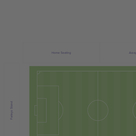
Home Seating
Away
Farleys Stand