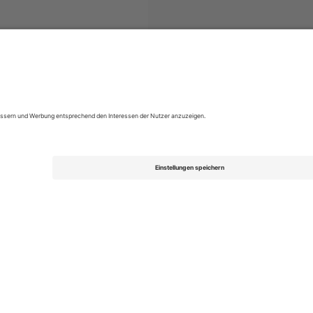
EFL League Two
Tickets