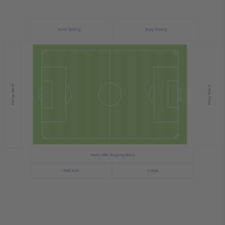
Home Seating
Away Seating
Farleys Stand
Away Terrace
Home HML Recycling Stand
1968 Suite
Coleys