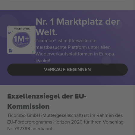
Nr. 1 Marktplatz der
Welt.
VIELEN DANK!
Ticombo® ist mittlerweile die
meistbesuchte Plattform unter allen
Wiederverkaufsplattformen in Europa.
Danke!
VERKAUF BEGINNEN
Exzellenzsiegel der EU-
Kommission
Ticombo GmbH (Muttergesellschaft) ist im Rahmen des
EU-Förderprogramms Horizon 2020 für ihren Vorschlag
Nr. 782393 anerkannt.