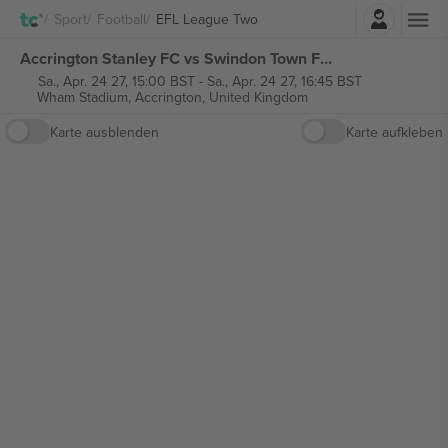
Einloggen
Sport
Football
EFL League Two
Accrington Stanley FC vs Swindon Town FC EFL League Two tickets
Sa., Apr. 24 27, 15:00 BST
-
Sa., Apr. 24 27, 16:45 BST
Wham Stadium,
Accrington, United Kingdom
Karte ausblenden
Karte aufkleben