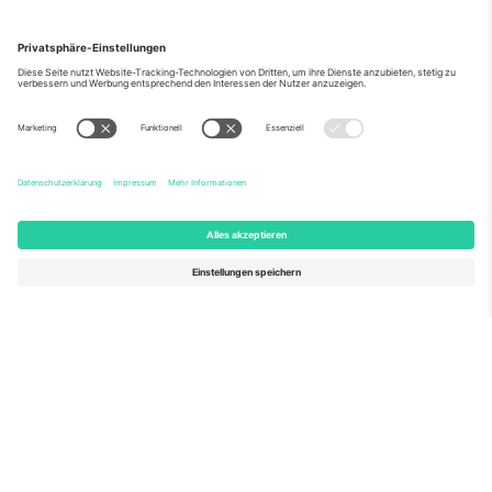
Über Uns
Unternehmensdienstleistungen
Team
Häufig gestellte Fragen
TixProtect
Wie es funktioniert
Impressum
Hotels
Allgemeine Geschäftsbedingungen
WM-Hub
Partnerprogramm
Kontakt
Büros und Support