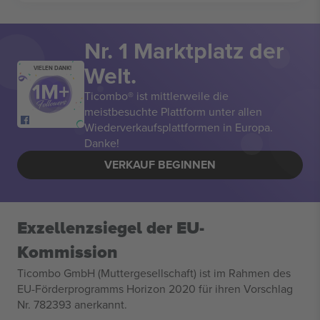
Nr. 1 Marktplatz der
Welt.
VIELEN DANK!
Ticombo® ist mittlerweile die
meistbesuchte Plattform unter allen
Wiederverkaufsplattformen in Europa.
Danke!
VERKAUF BEGINNEN
Exzellenzsiegel der EU-
Kommission
Ticombo GmbH (Muttergesellschaft) ist im Rahmen des
EU-Förderprogramms Horizon 2020 für ihren Vorschlag
Nr. 782393 anerkannt.