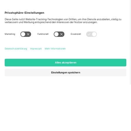
Über Uns
Unternehmensdienstleistungen
Team
Häufig gestellte Fragen
TixProtect
Wie es funktioniert
Impressum
Hotels
Allgemeine Geschäftsbedingungen
WM-Hub
Partnerprogramm
Kontakt
Büros und Support