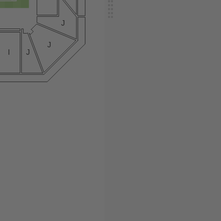
J
J
I
J