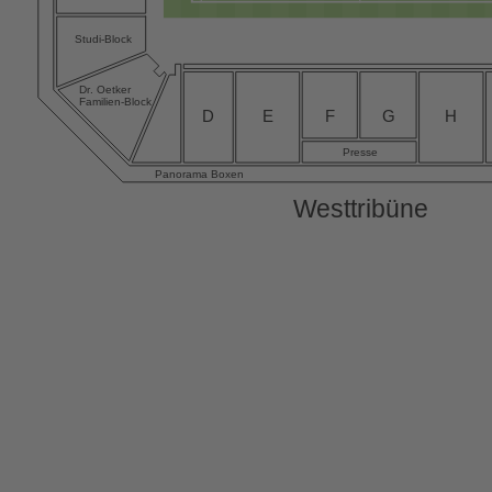
Studi-Block
D
r
. Oetker
Familien-Block
D
E
F
G
H
Presse
Panorama Boxen
W
esttribüne