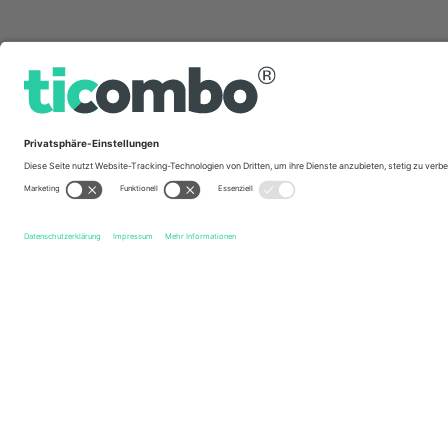
Schnelle Links
Arminia Bielefeld
Tickets
SpVgg Greuther Fürth
Ticket