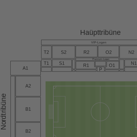
Haüpttribüne
VIP-Logen
T2
S2
O2
N2
R2
Premium-Logen
T1
S1
N1
R1
O1
A1
P
A2
ibüne
B1
r
dt
r
No
B2