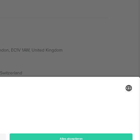
ondon, EC1V 1AW, United Kingdom
Switzerland
ding A1, Office 302, Dubai, United Arab Emirates
onen finden Sie auf der jeweiligen Veranstaltungsseite,
n.