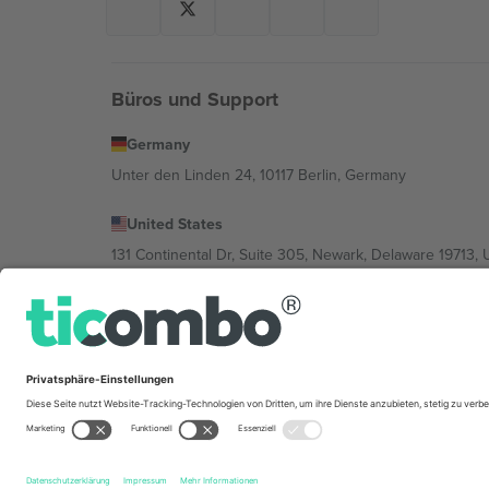
Büros und Support
Germany
Unter den Linden 24, 10117 Berlin, Germany
United States
131 Continental Dr, Suite 305, Newark, Delaware 19713, 
Bulgaria
Regus Sofia City West, bul Totleben 53-55, 1606 Sofia, B
Mexico
Av Chapultepec 360, Roma Norte, Cuauhtémoc, 06700
Die juristische Person des Plattformanbieters kann je n
im Impressum und in den Allgemeinen Geschäftsbedin