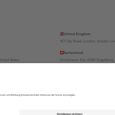
United Kingdom
167 City Road, London, Greater L
Switzerland
United States
Dorfstrasse 52a, 6390 Engelberg, 
United Arab Emirates
ulgaria
UAE Dubai Silicon Oasis, DDP Buil
 Ciudad de México, CDMX, Mexico
ach Standort, Veranstaltung und/oder Domäne variieren. Weitere Informati
gungen.,
Impressum
und
AGBs.
© 2026 Ticombo. Alle Rechte vorbehalte