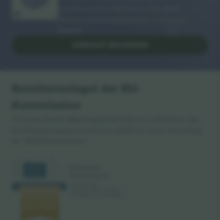
meistbesuchte Plattform unter allen
Wiederverkaufsplattformen in Europa.
Danke!
VERKAUF BEGINNEN
Exzellenzsiegel der EU-
Kommission
Ticombo GmbH (Muttergesellschaft) ist im Rahmen des
EU-Förderprogramms Horizon 2020 für ihren Vorschlag
Nr. 782393 anerkannt.