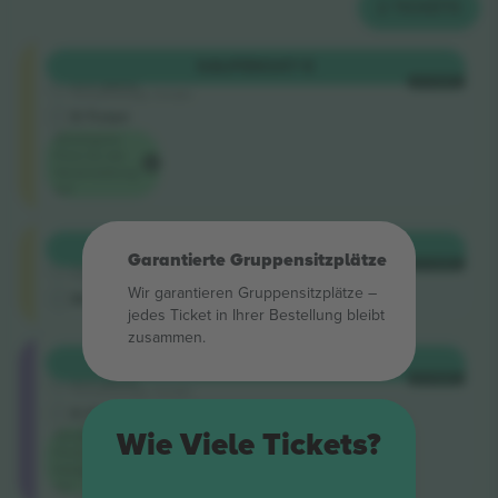
2
TICKETS
Shortside
KAUFEN
347 €
5.0 (220)
JE TICKET
Vertrauenswürdiger Verkäufer
E-Ticket
Niedrigster
Preis für die
Veranstaltung
auf
Shortside
KAUFEN
354 €
Garantierte Gruppensitzplätze
4.9 (14)
JE TICKET
Vertrauenswürdiger Verkäufer
Wir garantieren Gruppensitzplätze –
M-Ticket
jedes Ticket in Ihrer Bestellung bleibt
zusammen.
Longside
KAUFEN
462 €
5.0 (220)
JE TICKET
Vertrauenswürdiger Verkäufer
E-Ticket
Wie Viele Tickets?
Niedrigster
Preis in der
Kategorie
auf