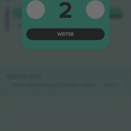
2
Longside
KAUFEN
471 €
4.9 (14)
JE TICKET
Vertrauenswürdiger Verkäufer
M-Ticket
WEITER
Ende der Ergebnisse
Schnelle Links
Austria National Football Team Men
Tickets
Ireland Natio