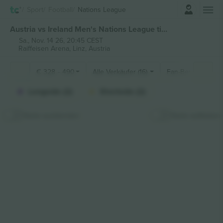
Einloggen
Sport
Football
Nations League
Austria vs Ireland Men's Nations League tickets
Sa., Nov. 14 26, 20:45 CEST
Raiffeisen Arena,
Linz, Austria
€
328
-
490
Alle Verkäufer (16)
Fan-Bereiche
Longside (2)
Shortside (2)
Karte ausblenden
Karte aufkleben