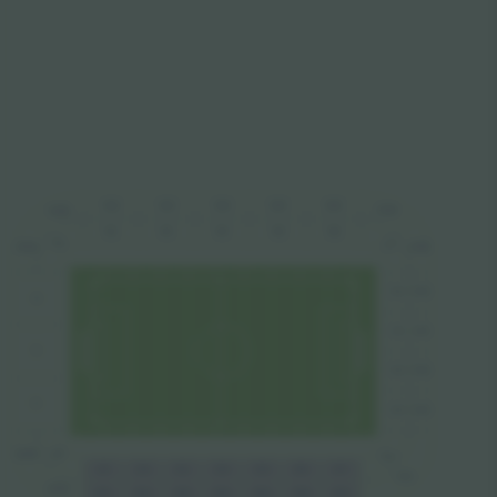
N14
N15
N13
N16
N12
G11A
N11B
N4
N5
N3
N6
N2
N1
G1
N11A
G11B
G12
G2
A
O11
O1
S
O2
O12
K
O3
O13
W11B
W1
O4
B1
B7
B3
B4
B6
B2
B5
O14
W11A
B11
B17
B12
B14
B16
B15
B13