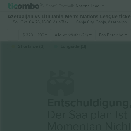
Sport
Football
Nations League
Azerbaijan vs Lithuania Men's Nations League ticke
So., Okt. 04 26, 16:00 Asia/Baku
Ganja City,
Ganja, Azerbaijan
$
323
-
499
Alle Verkäufer (24)
Fan-Bereiche
Shortside (3)
Longside (3)
Entschuldigung
Der Saalplan Ist
Momentan Nich