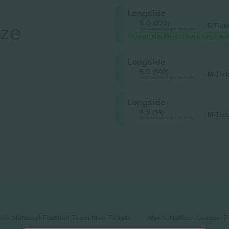
Longside
rze
5.0 (220)
E-Tick
Vertrauenswürdiger Verkäufer
Niedrigster Preis in der Kategorie a
Longside
5.0 (140)
M-Tick
Vertrauenswürdiger Verkäufer
Longside
4.9 (14)
M-Tick
Vertrauenswürdiger Verkäufer
ania National Football Team Men
Tickets
Men's Nations League
T