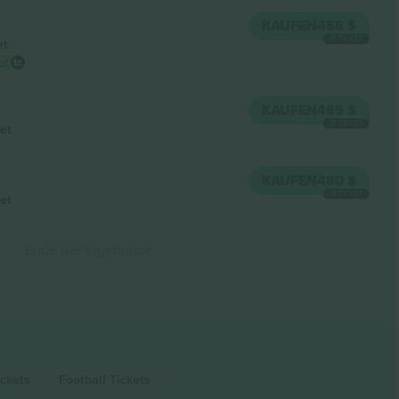
KAUFEN
458 $
JE TICKET
et
uf
KAUFEN
469 $
JE TICKET
et
KAUFEN
480 $
JE TICKET
et
Ende der Ergebnisse
ickets
Football
Tickets