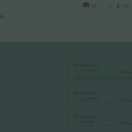
DE
+1
USD
ts
Shortside
5.0 (220)
E-Tick
Vertrauenswürdiger Verkäufer
Niedrigster Preis für die Veranstalt
Shortside
,
5.0 (140)
M-Tick
Vertrauenswürdiger Verkäufer
Shortside
t
4.9 (14)
M-Tick
Vertrauenswürdiger Verkäufer