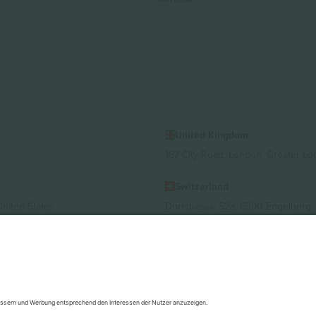
United Kingdom
167 City Road, London, Greater L
Switzerland
United States
Dorfstrasse 52a, 6390 Engelberg, 
United Arab Emirates
ulgaria
UAE Dubai Silicon Oasis, DDP Buil
 Ciudad de México, CDMX, Mexico