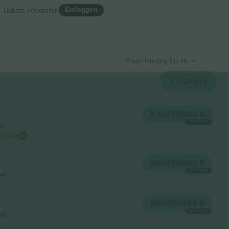
Einloggen
Tickets verkaufen
Preis: Niedrig bis Hoch
2
TICKETS
KAUFEN
345 $
JE TICKET
et
ung auf
KAUFEN
355 $
JE TICKET
et
KAUFEN
363 $
JE TICKET
et