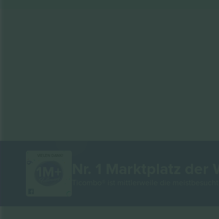
VIELEN DANK!
Nr. 1 Marktplatz der 
Ticombo® ist mittlerweile die meistbesucht