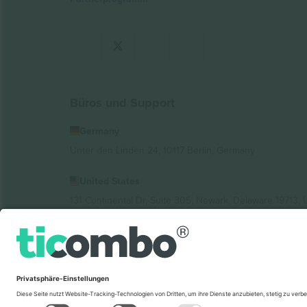
Büros und Support
Germany
Unter den Linden 24, 10117 Berlin, Germany
United States
131 Continental Dr, Suite 305, Newark, Delaware 19713, 
Bulgaria
Regus Sofia City West, bul Totleben 53-55, 1606 Sofia, B
Mexico
Av Chapultepec 360, Roma Norte, Cuauhtémoc, 06700