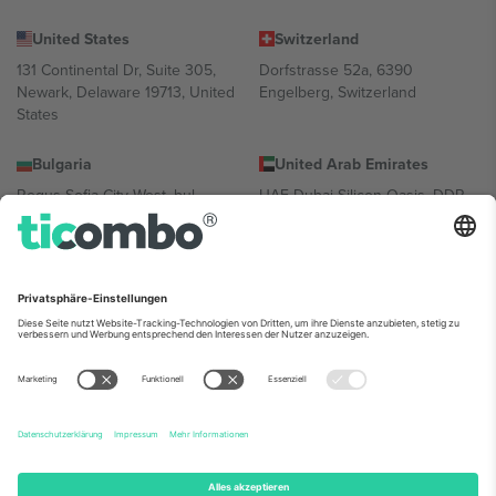
United States
Switzerland
131 Continental Dr, Suite 305,
Dorfstrasse 52a, 6390
Newark, Delaware 19713, United
Engelberg, Switzerland
States
Bulgaria
United Arab Emirates
Regus Sofia City West, bul
UAE Dubai Silicon Oasis, DDP
Totleben 53-55, 1606 Sofia,
Building A1, Office 302, Dubai,
Bulgaria
United Arab Emirates
Mexico
Av Chapultepec 360, Roma
Norte, Cuauhtémoc, 06700
Ciudad de México, CDMX,
Mexico
Die juristische Person des Plattformanbieters kann je nach
Standort, Veranstaltung und/oder Domäne variieren. Weitere
Informationen finden Sie auf der jeweiligen Veranstaltungsseite, im
Impressum und in den Allgemeinen Geschäftsbedingungen.,