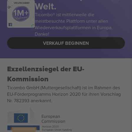
Welt.
VIELEN DANK!
Ticombo® ist mittlerweile die
meistbesuchte Plattform unter allen
Wiederverkaufsplattformen in Europa.
Danke!
VERKAUF BEGINNEN
Exzellenzsiegel der EU-
Kommission
Ticombo GmbH (Muttergesellschaft) ist im Rahmen des
EU-Förderprogramms Horizon 2020 für ihren Vorschlag
Nr. 782393 anerkannt.