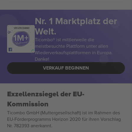
Nr. 1 Marktplatz der
Welt.
VIELEN DANK!
Ticombo® ist mittlerweile die
meistbesuchte Plattform unter allen
Wiederverkaufsplattformen in Europa.
Danke!
VERKAUF BEGINNEN
Exzellenzsiegel der EU-
Kommission
Ticombo GmbH (Muttergesellschaft) ist im Rahmen des
EU-Förderprogramms Horizon 2020 für ihren Vorschlag
Nr. 782393 anerkannt.