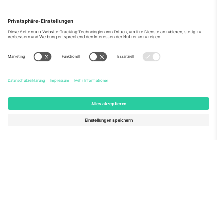
Über Uns
Unternehmensdienstleistungen
Team
Häufig gestellte Fragen
TixProtect
Wie es funktioniert
Impressum
Hotels
Allgemeine Geschäftsbedingungen
WM-Hub
Partnerprogramm
Kontakt
Büros und Support