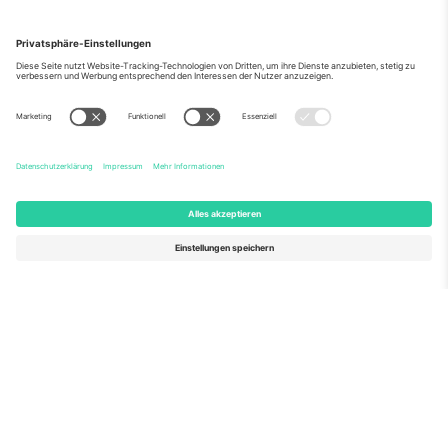
Über Uns
Unternehmensdienstleistungen
Team
Häufig gestellte Fragen
TixProtect
Wie es funktioniert
Impressum
Hotels
Allgemeine Geschäftsbedingungen
WM-Hub
Partnerprogramm
Kontakt
Büros und Support