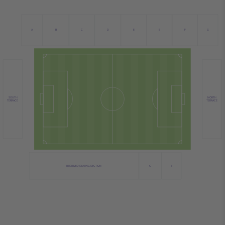
C
B
D
E
A
E
F
G
NORTH
SOUTH
TERRACE
TERRACE
C
RESERVED SEATING SECTION
B