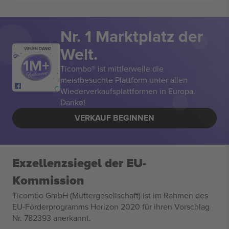
Nr. 1 Marktplatz der
Welt.
VIELEN DANK!
Ticombo® ist mittlerweile die
meistbesuchte Plattform unter allen
Wiederverkaufsplattformen in Europa.
Danke!
VERKAUF BEGINNEN
Exzellenzsiegel der EU-
Kommission
Ticombo GmbH (Muttergesellschaft) ist im Rahmen des
EU-Förderprogramms Horizon 2020 für ihren Vorschlag
Nr. 782393 anerkannt.