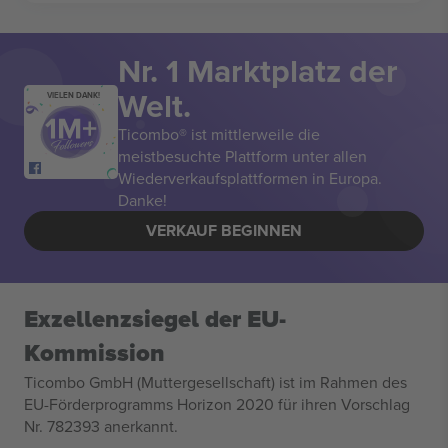
Nr. 1 Marktplatz der
Welt.
VIELEN DANK!
Ticombo® ist mittlerweile die
meistbesuchte Plattform unter allen
Wiederverkaufsplattformen in Europa.
Danke!
VERKAUF BEGINNEN
Exzellenzsiegel der EU-
Kommission
Ticombo GmbH (Muttergesellschaft) ist im Rahmen des
EU-Förderprogramms Horizon 2020 für ihren Vorschlag
Nr. 782393 anerkannt.