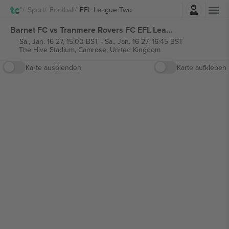
Einloggen
Sport
Football
EFL League Two
Barnet FC vs Tranmere Rovers FC EFL League Two tickets
Sa., Jan. 16 27, 15:00 BST
-
Sa., Jan. 16 27, 16:45 BST
The Hive Stadium,
Camrose, United Kingdom
Karte ausblenden
Karte aufkleben