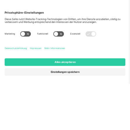
Über Uns
Unternehmensdienstleistungen
Team
Häufig gestellte Fragen
TixProtect
Wie es funktioniert
Impressum
Hotels
Allgemeine Geschäftsbedingungen
WM-Hub
Partnerprogramm
Kontakt
Büros und Support