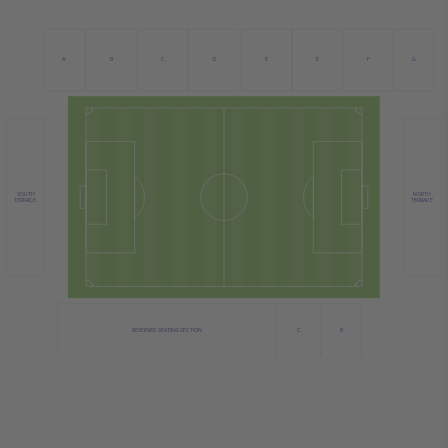
C
B
D
E
A
E
F
G
NORTH
SOUTH
TERRACE
TERRACE
C
RESERVED SEATING SECTION
B