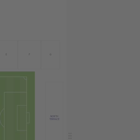
E
F
G
NORTH
TERRACE