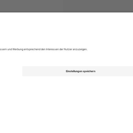
e Two
Tickets