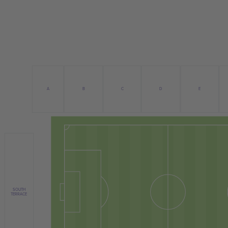
B
C
D
A
E
SOUTH
TERRACE