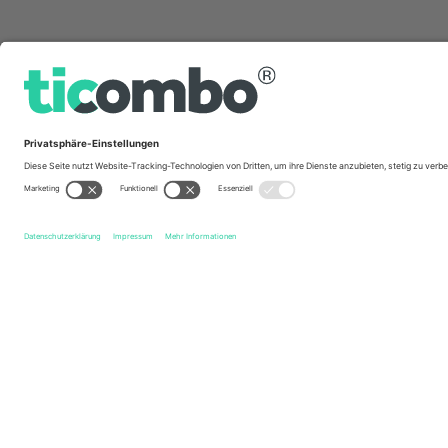
Schnelle Links
Barnet FC
Tickets
York City FC
Tickets
EFL Leagu