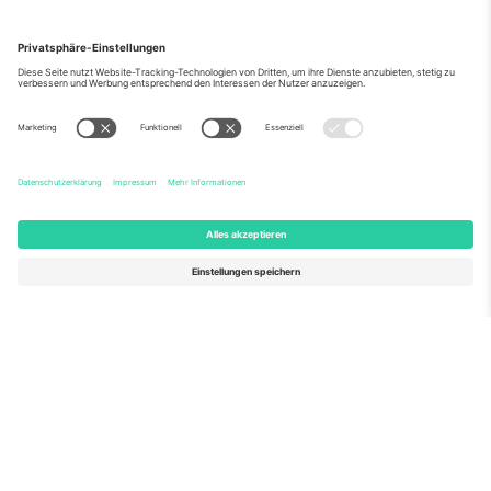
Über Uns
Unternehmensdienstleistungen
Team
Häufig gestellte Fragen
TixProtect
Wie es funktioniert
Impressum
Hotels
Allgemeine Geschäftsbedingungen
WM-Hub
Partnerprogramm
Kontakt
Büros und Support