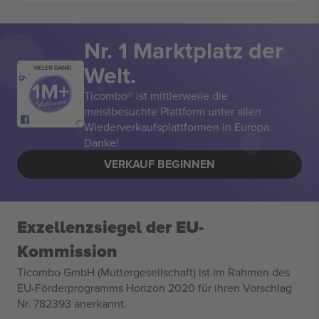
Nr. 1 Marktplatz der
Welt.
VIELEN DANK!
Ticombo® ist mittlerweile die
meistbesuchte Plattform unter allen
Wiederverkaufsplattformen in Europa.
Danke!
VERKAUF BEGINNEN
Exzellenzsiegel der EU-
Kommission
Ticombo GmbH (Muttergesellschaft) ist im Rahmen des
EU-Förderprogramms Horizon 2020 für ihren Vorschlag
Nr. 782393 anerkannt.