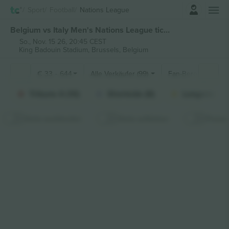
Einloggen
Sport
Football
Nations League
Belgium vs Italy Men's Nations League tickets
So., Nov. 15 26, 20:45 CEST
King Badouin Stadium,
Brussels, Belgium
€
33
-
644
Alle Verkäufer (99)
Fan-Bereiche
Tribune 4 (10)
Shortside (8)
Longside (6)
Karte ausblenden
Karte aufkleben
Preise